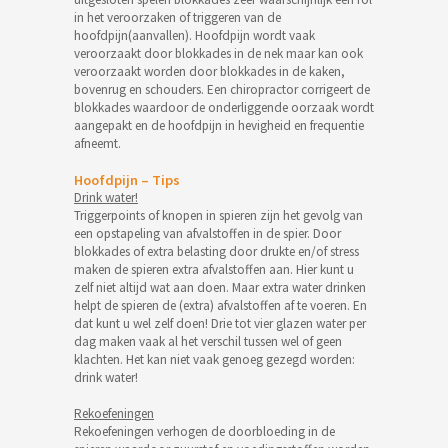
in het veroorzaken of triggeren van de
hoofdpijn(aanvallen). Hoofdpijn wordt vaak
veroorzaakt door blokkades in de nek maar kan ook
veroorzaakt worden door blokkades in de kaken,
bovenrug en schouders. Een chiropractor corrigeert de
blokkades waardoor de onderliggende oorzaak wordt
aangepakt en de hoofdpijn in hevigheid en frequentie
afneemt.
Hoofdpijn – Tips
Drink water!
Triggerpoints of knopen in spieren zijn het gevolg van
een opstapeling van afvalstoffen in de spier. Door
blokkades of extra belasting door drukte en/of stress
maken de spieren extra afvalstoffen aan. Hier kunt u
zelf niet altijd wat aan doen. Maar extra water drinken
helpt de spieren de (extra) afvalstoffen af te voeren. En
dat kunt u wel zelf doen! Drie tot vier glazen water per
dag maken vaak al het verschil tussen wel of geen
klachten. Het kan niet vaak genoeg gezegd worden:
drink water!
Rekoefeningen
Rekoefeningen verhogen de doorbloeding in de