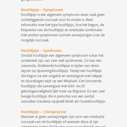
Hoofdpijn – Symptoom
Hoofdpijn is een algemeen symptoom waar vaak geen
onderliggende oorzaak voor te vinden is. Meer
informatie over het type hoofdpijn, hoe het begon, de
frequentie van de hoofdpijn en eventuele combinatie
met andere symptomen vormen aanwijzingen over de
mogelijk oorzaak.
Hoofdpijn – Syndroom
Omdat hoofdpijn een algemeen symptoom is kan het
onderdeel zijn van zeer veel syndromen. Zo kan een
zeurende, drukkende hoofdpijn in tijden van stress
wijzen op Spanningshoofdpijn. Terwijl een hoofdpijn
die begon na een ongeluk en samengaat met nekpijn
en duizelingen wijst op een Whiplash. Een bonzende
hoofdpijn die samengaat met licht- en/of
geluidsgevoeligheid lijkt meer op Migraine. En een zeer
hevige hoofdpijn die in periodes van een aantal
aanvallen (clusters) opspeelt klinkt als Clusterhoofdpijn.
Hoofdpijn – Chiropractor
Wanneer er geen aanwijzingen zijn voor een medische
oorzaak van de hoofdpijn of wanneer deze al zijn
uitgesloten spelen blokkades zeer waarschijnlijk een rol