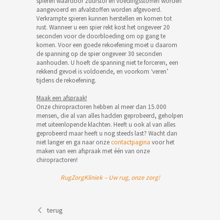
spieren waardoor zuurstof en voedingsstoffen worden
aangevoerd en afvalstoffen worden afgevoerd.
Verkrampte spieren kunnen herstellen en komen tot
rust. Wanneer u een spier rekt kost het ongeveer 20
seconden voor de doorbloeding om op gang te
komen. Voor een goede rekoefening moet u daarom
de spanning op de spier ongeveer 30 seconden
aanhouden. U hoeft de spanning niet te forceren, een
rekkend gevoel is voldoende, en voorkom ‘veren’
tijdens de rekoefening.
Maak een afspraak!
Onze chiropractoren hebben al meer dan 15.000
mensen, die al van alles hadden geprobeerd, geholpen
met uiteenlopende klachten. Heeft u ook al van alles
geprobeerd maar heeft u nog steeds last? Wacht dan
niet langer en ga naar onze
contactpagina
voor het
maken van een afspraak met één van onze
chiropractoren!
RugZorgKliniek – Uw rug, onze zorg!
terug