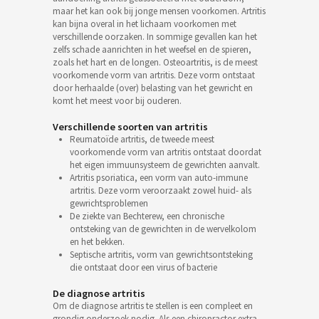
maar het kan ook bij jonge mensen voorkomen. Artritis
kan bijna overal in het lichaam voorkomen met
verschillende oorzaken. In sommige gevallen kan het
zelfs schade aanrichten in het weefsel en de spieren,
zoals het hart en de longen. Osteoartritis, is de meest
voorkomende vorm van artritis. Deze vorm ontstaat
door herhaalde (over) belasting van het gewricht en
komt het meest voor bij ouderen.
Verschillende soorten van artritis
Reumatoïde artritis, de tweede meest
voorkomende vorm van artritis ontstaat doordat
het eigen immuunsysteem de gewrichten aanvalt.
Artritis psoriatica, een vorm van auto-immune
artritis. Deze vorm veroorzaakt zowel huid- als
gewrichtsproblemen
De ziekte van Bechterew, een chronische
ontsteking van de gewrichten in de wervelkolom
en het bekken.
Septische artritis, vorm van gewrichtsontsteking
die ontstaat door een virus of bacterie
De diagnose artritis
Om de diagnose artritis te stellen is een compleet en
grondig onderzoek nodig. Als een chiropractor extra