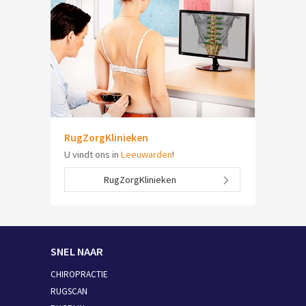
RugZorgKlinieken
U vindt ons in
Leeuwarden
!
RugZorgKlinieken
SNEL NAAR
CHIROPRACTIE
RUGSCAN