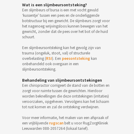
Wat is een slijmbeursontsteking?
Een slijmbeurs of bursa is een met vocht gevuld
‘kussentje’ tussen een pees en de onderliggende
botstructuur bij een gewricht. De slijmbeurs zorgt voor
het nagenoeg wrijvingsloos kunnen bewegen van het
gewricht, zonder dat de pees over het bot of de huid
schuurt.
Een slijmbeursontsteking kan het gevolg zijn van
trauma (ongeluk, stoot, val) of structurele
overbelasting (
RSI
). Een
peesontsteking
kan
onbehandeld ook overgaan in een
slijmbeursontsteking.
Behandeling van slijmbeursontstekingen
Een chiropractor corrigeert de stand van de botten en
zorgt voor ruimte tussen de gewrichten. Hierdoor
worden beknellingen die deze ontstekingen (irritaties)
veroorzaken, opgeheven. Vervolgens kan het lichaam
tot rust komen en zal de ontsteking verdwijnen.
Voor meer informatie, het maken van een afspraak of
een vrijblijvende
rugscan
belt u voor RugZorgKliniek
Leeuwarden 088-2057264 (lokaal tarief).