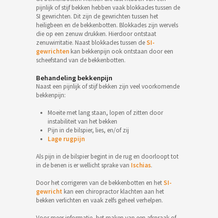
pijnlijk of stijf bekken hebben vaak blokkades tussen de
SI gewrichten. Dit zijn de gewrichten tussen het
heiligbeen en de bekkenbotten. Blokkades zijn wervels
die op een zenuw drukken. Hierdoor ontstaat
zenuwirritatie. Naast blokkades tussen de
SI-
gewrichten
kan bekkenpijn ook ontstaan door een
scheefstand van de bekkenbotten.
Behandeling bekkenpijn
Naast een pijnlijk of stijf bekken zijn veel voorkomende
bekkenpijn:
Moeite met lang staan, lopen of zitten door
instabiliteit van het bekken
Pijn in de bilspier, lies, en/of zij
Lage rugpijn
Als pijn in de bilspier begint in de rug en doorloopt tot
in de benen is er wellicht sprake van
Ischias
.
Door het corrigeren van de bekkenbotten en het
SI-
gewricht
kan een chiropractor klachten aan het
bekken verlichten en vaak zelfs geheel verhelpen.
Voor meer informatie, het maken van een afspraak of