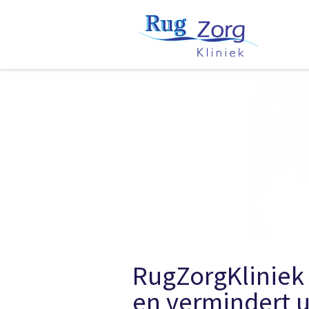
RugZorgKliniek 
en vermindert 